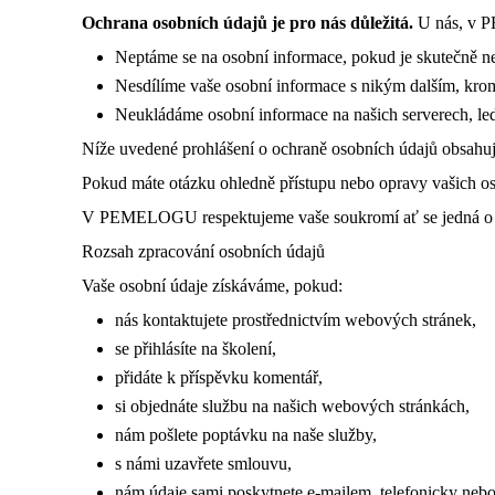
Ochrana osobních údajů je pro nás důležitá.
U nás, v 
Neptáme se na osobní informace, pokud je skutečně n
Nesdílíme vaše osobní informace s nikým dalším, krom
Neukládáme osobní informace na našich serverech, leda
Níže uvedené prohlášení o ochraně osobních údajů obsahuje
Pokud máte otázku ohledně přístupu nebo opravy vašich os
V PEMELOGU respektujeme vaše soukromí ať se jedná o ja
Rozsah zpracování osobních údajů
Vaše osobní údaje získáváme, pokud:
nás kontaktujete prostřednictvím webových stránek,
se přihlásíte na školení,
přidáte k příspěvku komentář,
si objednáte službu na našich webových stránkách,
nám pošlete poptávku na naše služby,
s námi uzavřete smlouvu,
nám údaje sami poskytnete e-mailem, telefonicky neb