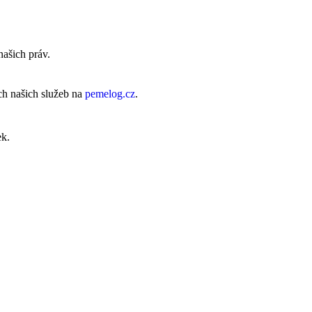
našich práv.
ch našich služeb na
pemelog.cz
.
ek.