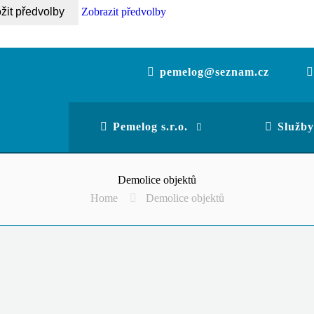
žit předvolby
Zobrazit předvolby
pemelog@seznam.cz
Pemelog s.r.o.
Služby
Demolice objektů
Home
Demolice objektů
Demolice objektů
Provádění demolice veškerých sta
výskytem azbestu a jiných nebez