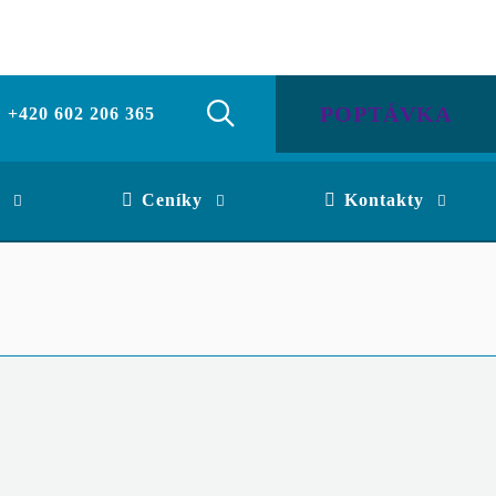
POPTÁVKA
+420 602 206 365
Ceníky
Kontakty
veb včetně likvidace odpadu. Speciální demolice s
pečných materiálů.