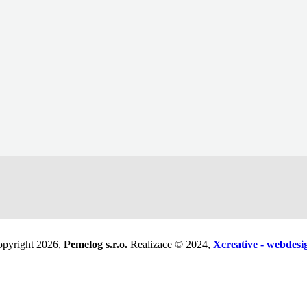
Cvačka Robert
demolice objektů
+420 603 543 144
pemelog@seznam.cz
pyright 2026,
Pemelog s.r.o.
Realizace © 2024,
Xcreative - webdesi